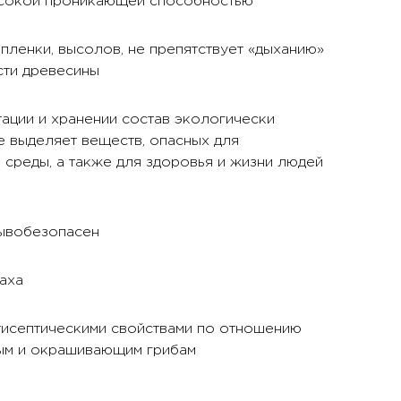
сокой проникающей способностью
пленки, высолов, не препятствует «дыханию»
сти древесины
ации и хранении состав экологически
е выделяет веществ, опасных для
среды, а также для здоровья и жизни людей
ывобезопасен
аха
тисептическими свойствами по отношению
ым и окрашивающим грибам