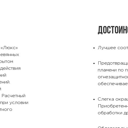
Достоин
 «Люкс»
Лучшее соот
ревянных
крытом
Предотвраща
здействия
пламени по 
ний
огнезащитно
ений.
обеспечивае
й
 Расчетный
Слегка окраш
 при условии
Приобретенн
тного
обработки д