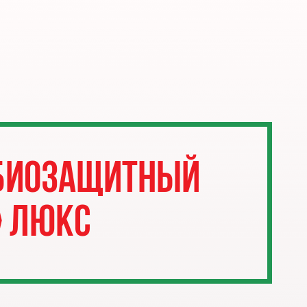
ебиозащитный
» Люкс