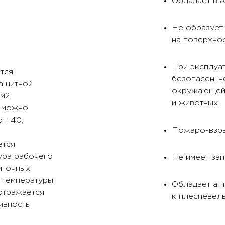
Обладает вы
Не образует 
на поверхно
При эксплуат
тся
безопасен, н
защитной
окружающей 
/м2
и животных
ы можно
о +40,
Пожаро-взр
.
ется
тура рабочего
Не имеет зап
иточных
 температуры
Обладает ан
отражается
к плесневел
ивность